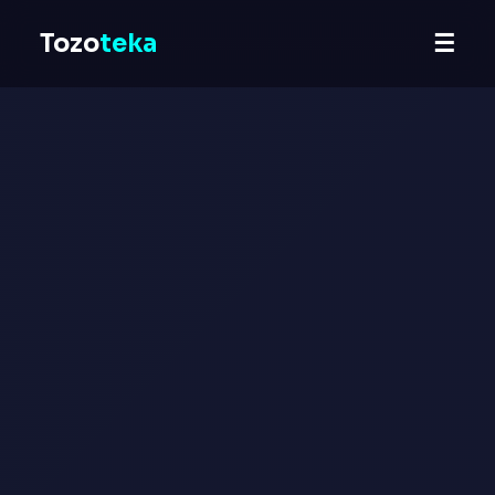
Tozo
teka
☰